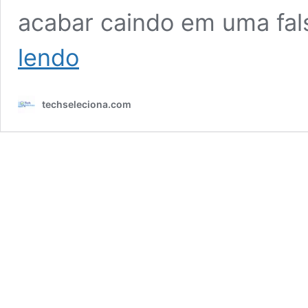
acabar caindo em uma fa
Headset
lendo
na
Black
Friday
techseleciona.com
2026:
Guia
para
Comprar
o
Melhor!