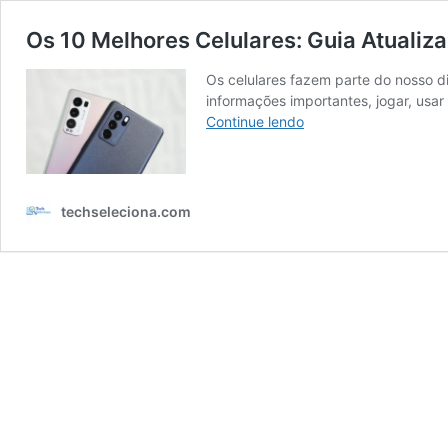
Os 10 Melhores Celulares: Guia Atualiz
Os celulares fazem parte do nosso di
informações importantes, jogar, usar
Os
Continue lendo
10
Melhores
Celulares:
Guia
techseleciona.com
Atualizado
de
2026