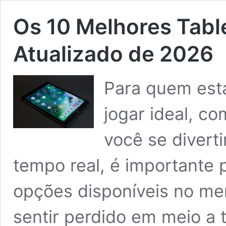
Os 10 Melhores Tabl
Atualizado de 2026
Para quem est
jogar ideal, c
você se divert
tempo real, é importante
opções disponíveis no mer
sentir perdido em meio a 