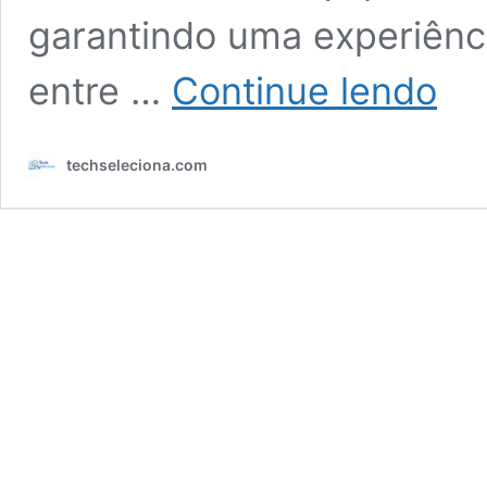
garantindo uma experiênc
As
entre …
Continue lendo
10
Melhor
TVs
techseleciona.com
de
75
Polega
Guia
Atuali
de
2026