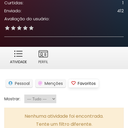
Curtidas:
1
Enviado:
412
Avaliação do usuário:
ATIVIDADE
PERFIL
Pessoal
Menções
Favoritos
Mostrar:
Nenhuma atividade foi encontrada.
Tente um filtro diferente.