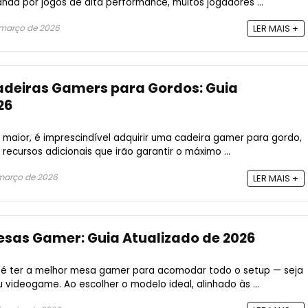
a por jogos de alta performance, muitos jogadores ...
março de 2026
LER MAIS +
adeiras Gamers para Gordos: Guia
26
aior, é imprescindível adquirir uma cadeira gamer para gordo,
recursos adicionais que irão garantir o máximo ...
março de 2026
LER MAIS +
esas Gamer: Guia Atualizado de 2026
 é ter a melhor mesa gamer para acomodar todo o setup — seja
videogame. Ao escolher o modelo ideal, alinhado às ...