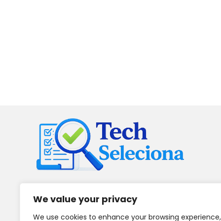
2026 © Tech Seleciona | Todos os Direitos Reservados
We value your privacy
Como participante do Programa de Associados da
We use cookies to enhance your browsing experience,
Amazon e Programa de Afiliados Mercado Livre, somos