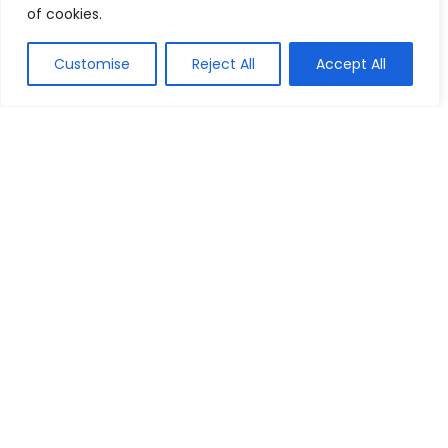
of cookies.
Artigos Populares
Customise
Reject All
Accept All
Os 10 Melhores Fones de Ouvido
Bluetooth: Guia Atualizado de 2026
Tablet e Áudio
Os 10 Melhores Monitores para PC: Guia
Atualizado de 2026
TV e Monitor
As 10 Melhores Impressoras Jato de
Tinta: Guia Atualizado 2026
Periférico e Componente
As 10 Melhores Cadeiras Gamers para
Gordos: Guia Atualizado de 2026
Gamer