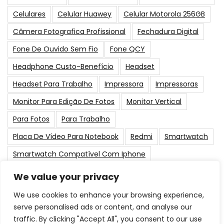
Celulares
Celular Huawey
Celular Motorola 256GB
Câmera Fotografica Profissional
Fechadura Digital
Fone De Ouvido Sem Fio
Fone QCY
Headphone Custo-Benefício
Headset
Headset Para Trabalho
Impressora
Impressoras
Monitor Para Edição De Fotos
Monitor Vertical
Para Fotos
Para Trabalho
Placa De Vídeo Para Notebook
Redmi
Smartwatch
Smartwatch Compatível Com Iphone
Smartwatch Infantil
Smartwatch Para Natação
We value your privacy
Tablet Xiaomi
Tela Grande
Webcam
We use cookies to enhance your browsing experience,
Webcam Para Live
Xiaomi
serve personalised ads or content, and analyse our
traffic. By clicking "Accept All", you consent to our use