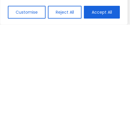
Customise
Reject All
Accept All
2026 © Tech Seleciona | Todos os Direitos Reservados
Como participante do Programa de Associados da Amazon
e Programa de Afiliados Mercado Livre, somos remunerados
pelas compras qualificadas efetuadas.
Conteúdos Úteis
Computador
Celular
Gamer
Tablet e Áudio
TV e Monitor
Periférico e Componente