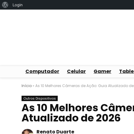
Sobre
Login
o
WordPress
Computador
Celular
Gamer
Table
Início
»
As 10 Melhores Câmeras de Ação: Guia Atualizado de
Outros Dispositivos
As 10 Melhores Câmer
Atualizado de 2026
Renato Duarte