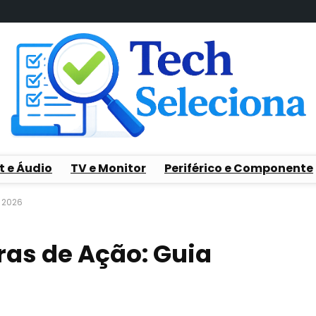
t e Áudio
TV e Monitor
Periférico e Componente
 2026
as de Ação: Guia