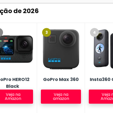
Ação
de 2026
3
4
oPro HERO12
GoPro Max 360
Insta360 
Black
Veja na
Veja na
Veja 
Amazon
amazon
Amaz