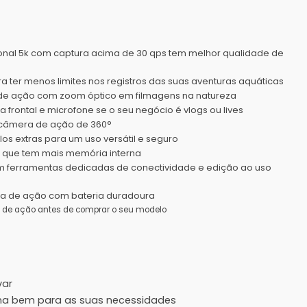
al 5k com captura acima de 30 qps tem melhor qualidade de
a ter menos limites nos registros das suas aventuras aquáticas
a de ação com zoom óptico em filmagens na natureza
rontal e microfone se o seu negócio é vlogs ou lives
a câmera de ação de 360°
 extras para um uso versátil e seguro
que tem mais memória interna
ferramentas dedicadas de conectividade e edição ao uso
a de ação com bateria duradoura
a de ação antes de comprar o seu modelo
var
na bem para as suas necessidades