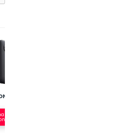
5
6
ONE X2
Akaso Brave 7 LE
Akaso V50X
na
Veja na
Veja na
on
Amazon
Amazon