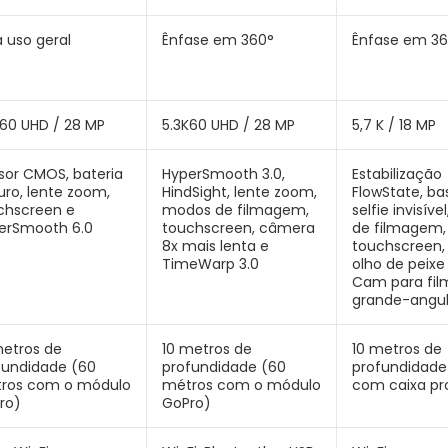
a uso geral
Ênfase em 360°
Ênfase em 36
K60 UHD / 28 MP
5.3K60 UHD / 28 MP
5,7 K / 18 MP
sor CMOS, bateria
HyperSmooth 3.0,
Estabilização
uro, lente zoom,
HindSight, lente zoom,
FlowState, ba
chscreen e
modos de filmagem,
selfie invisív
erSmooth 6.0
touchscreen, câmera
de filmagem,
8x mais lenta e
touchscreen,
TimeWarp 3.0
olho de peixe
Cam para fi
grande-angul
metros de
10 metros de
10 metros de
fundidade (60
profundidade (60
profundidade
ros com o módulo
métros com o módulo
com caixa pr
ro)
GoPro)