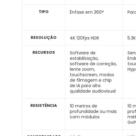
TIPO
Ênfase em 360°
Par
RESOLUÇÃO
4K 120fps HDR
5.3
RECURSOS
Software de
Sen
estabilização,
End
software de correção,
tou
lente zoom,
Hyp
touchscreen, modos
de filmagem e chip
de IA para alta
qualidade audiovisual
RESISTÊNCIA
10 metros de
10 
profundidade ou mais
pro
com módulos
mét
GoP