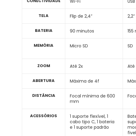
CONECTIVIDADE
Wi-Fi
USB 
TELA
Flip de 2,4”
2,2”
BATERIA
90 minutos
155
MEMÓRIA
Micro SD
SD
ZOOM
Até 2x
Até
ABERTURA
Máxima de 4f
Máx
DISTÂNCIA
Focal mínima de 600
Foc
mm
ACESSÓRIOS
1 suporte flexível, 1
Bate
cabo tipo C, 1 bateria
sup
e 1 suporte padrão
mod
fiv