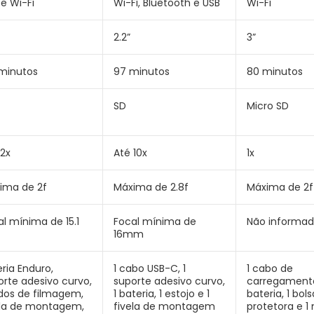
e Wi-Fi
Wi-Fi, Bluetooth e USB
Wi-Fi
2.2”
3”
 minutos
97 minutos
80 minutos
SD
Micro SD
 2x
Até 10x
1x
ima de 2f
Máxima de 2.8f
Máxima de ‎2f
al mínima de 15.1
Focal mínima de
Não informa
16mm
ria Enduro,
1 cabo USB-C, 1
1 cabo de
orte adesivo curvo,
suporte adesivo curvo,
carregamento
os de filmagem,
1 bateria, 1 estojo e 1
bateria, 1 bols
ela de montagem,
fivela de montagem
protetora e 1