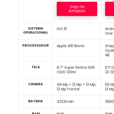
Veja na
Amazon
SISTEMA
iOS 16
Andr
OPERACIONAL
One U
PROCESSADOR
Apple A16 Bionic
Snap
Qua
AB
TELA
6.7″ Super Retina XDR
6.1″
OLED 120Hz
2X 1
CÂMERA
48 Mp + 12 Mp + 12 Mp;
50 Mp
12 Mp Frontal
12 Mp
BATERIA
4323mAh
390
RAM
6GB
8GB