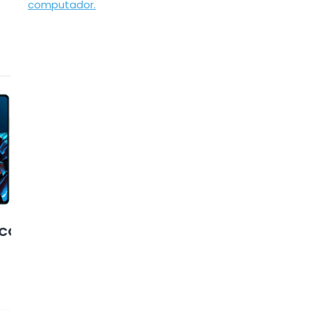
5
6
CO X5
Apple iPhone 14
Nokia G11 Plus