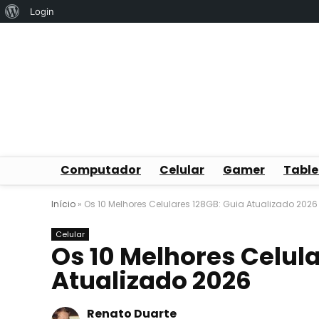
Sobre
Login
o
WordPress
Computador
Celular
Gamer
Table
Início
»
Os 10 Melhores Celulares 128GB: Guia Atualizado 2026
Celular
Os 10 Melhores Celula
Atualizado 2026
Renato Duarte