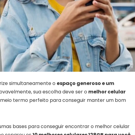
rize simultaneamente o
espaço generoso e um
rovavelmente, sua escolha deve ser o
melhor celular
m meio termo perfeito para conseguir manter um bom
gumas bases para conseguir encontrar o melhor celular
ipe separou os
10 melhores celulares 128GB para você