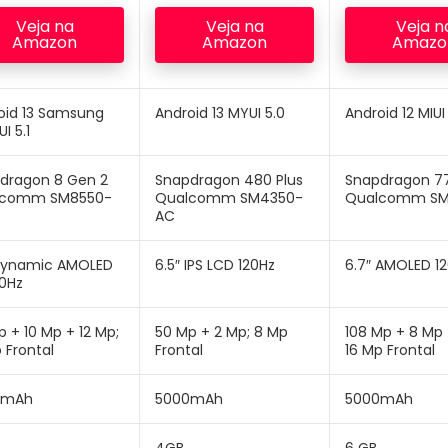
Veja na
Veja na
Veja n
Amazon
Amazon
Amazo
oid 13 Samsung
Android 13 MYUI 5.0
Android 12 MIUI
I 5.1
dragon 8 Gen 2
Snapdragon 480 Plus
Snapdragon 7
lcomm SM8550-
Qualcomm SM4350-
Qualcomm SM
AC
 Dynamic AMOLED
6.5″ IPS LCD 120Hz
6.7″ AMOLED 1
20Hz
 + 10 Mp + 12 Mp;
50 Mp + 2 Mp; 8 Mp
108 Mp + 8 Mp 
 Frontal
Frontal
16 Mp Frontal
0mAh
5000mAh
5000mAh
4GB
6 GB