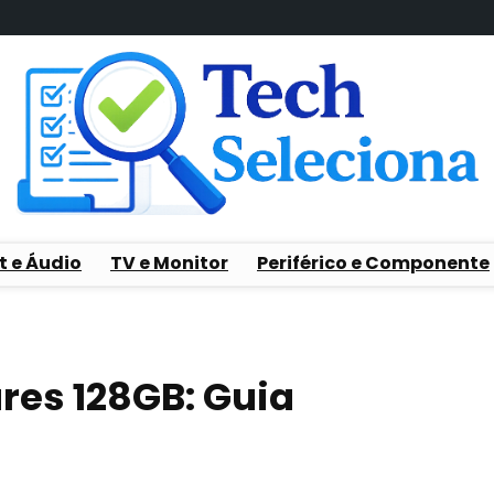
t e Áudio
TV e Monitor
Periférico e Componente
res 128GB: Guia