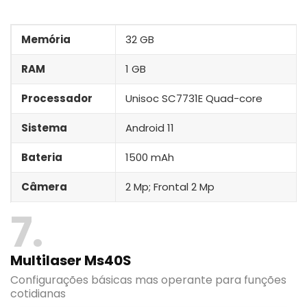
Memória
32 GB
RAM
1 GB
Processador
Unisoc SC7731E Quad-core
Sistema
Android 11
Bateria
1500 mAh
Câmera
2 Mp; Frontal 2 Mp
7
Multilaser Ms40S
Configurações básicas mas operante para funções
cotidianas