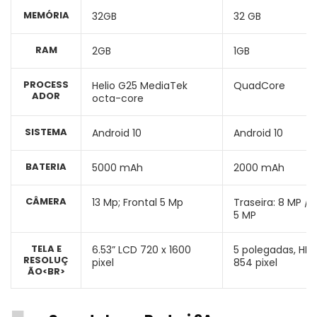
MEMÓRIA
32GB
32 GB
RAM
2GB
1GB
PROCESS
Helio G25 MediaTek
QuadCore
ADOR
octa-core
SISTEMA
Android 10
Android 10
BATERIA
5000 mAh
2000 mAh
CÂMERA
13 Mp; Frontal 5 Mp
Traseira: 8 MP / F
5 MP
TELA E
6.53” LCD 720 x 1600
5 polegadas, HD,
RESOLUÇ
pixel
854 pixel
ÃO<BR>