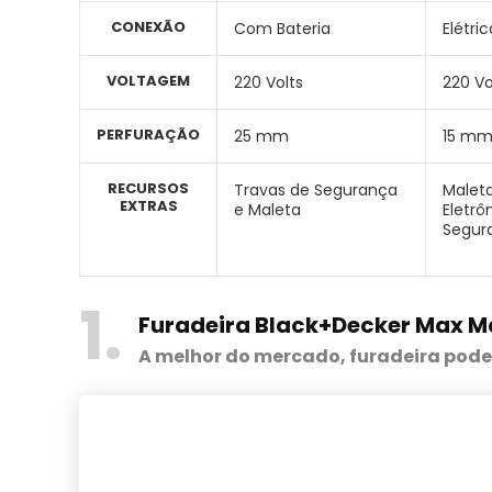
CONEXÃO
Com Bateria
Elétric
VOLTAGEM
220 Volts
220 Vo
PERFURAÇÃO
25 mm
15 m
RECURSOS
Travas de Segurança
Maleta
EXTRAS
e Maleta
Eletrô
Segur
1
Furadeira Black+Decker Max M
A melhor do mercado, furadeira poder