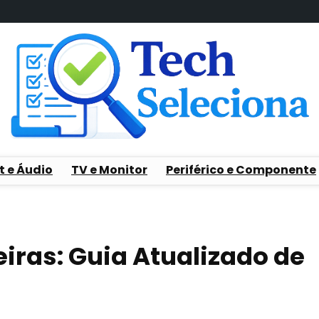
t e Áudio
TV e Monitor
Periférico e Componente
iras: Guia Atualizado de