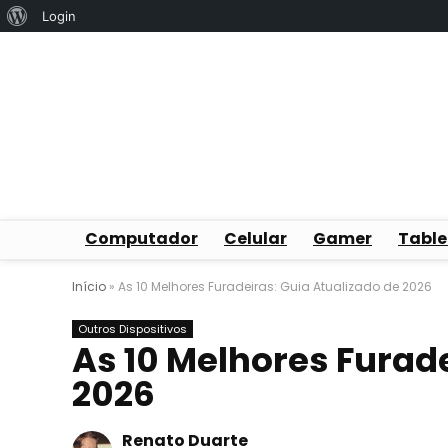
Sobre
Login
o
WordPress
Computador
Celular
Gamer
Table
Início
»
As 10 Melhores Furadeiras: Guia Atualizado de 2026
Outros Dispositivos
As 10 Melhores Furade
2026
Renato Duarte