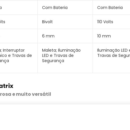
a
Com Bateria
Com Bateria
lts
Bivolt
110 Volts
m
6 mm
10 mm
; Interruptor
Maleta; Iluminação
Iluminação LED 
nico e Travas de
LED e Travas de
Travas de Segu
ança
Segurança
atrix
osa e muito versátil