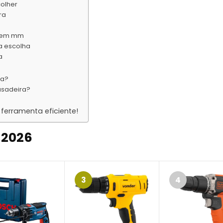
colher
ra
a em mm
a escolha
a
ha?
usadeira?
ferramenta eficiente!
 202
6
3
4