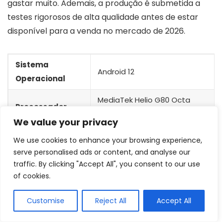
gastar muito. Ademais, a produção é submetida a
testes rigorosos de alta qualidade antes de estar
disponível para a venda no mercado de 2026.
Sistema
Android 12
Operacional
MediaTek Helio G80 Octa
Processador
Core
We value your privacy
Tamanho
9″
We use cookies to enhance your browsing experience,
serve personalised ads or content, and analyse our
Resolução
1340 x 800
traffic. By clicking "Accept All", you consent to our use
of cookies.
Memória RAM
4 GB
Armazenamento
64 GB
Customise
Reject All
Accept All
Bateria
Até 10 Horas