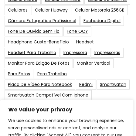
Celulares
Celular Huawey
Celular Motorola 256GB
Câmera Fotografica Profissional
Fechadura Digital
Fone De Ouvido Sem Fio
Fone QCY
Headphone Custo-Benefício
Headset
Headset Para Trabalho
Impressora
Impressoras
Monitor Para Edição De Fotos
Monitor Vertical
Para Fotos
Para Trabalho
Placa De Vídeo Para Notebook
Redmi
Smartwatch
Smartwatch Compatível Com Iphone
Smartwatch Infantil
Smartwatch Para Natação
We value your privacy
Tablet Xiaomi
Tela Grande
Webcam
We use cookies to enhance your browsing experience,
Webcam Para Live
Xiaomi
serve personalised ads or content, and analyse our
traffic. By clicking "Accept All", you consent to our use