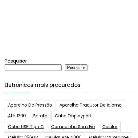
Pesquisar
Pesquisar
Eletrônicos mais procurados
Aparelho De Pressão
Aparelho Tradutor De Idioma
Até 1300
Barato
Cabo Displayport
Cabo USB Tipo C
Campainha Sem Fio
Celular
Celular 256GB
Celular Até 4000
Celular Da Realme