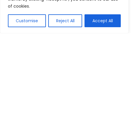
of cookies.
Artigos Populares
Customise
Reject All
Accept All
Os 10 Melhores Headsets para Trabalho:
Guia Atualizado de 2026
Periférico e Componente
As 6 Melhores Caixas de Som Sony: Guia
Atualizado de 2026
Tablet e Áudio
Os 10 Melhores Carregadores Veiculares:
Guia Atualizado de 2026
Outros Dispositivos
Os 10 Melhores Controles PS4: Guia
Atualizado de 2026
Gamer