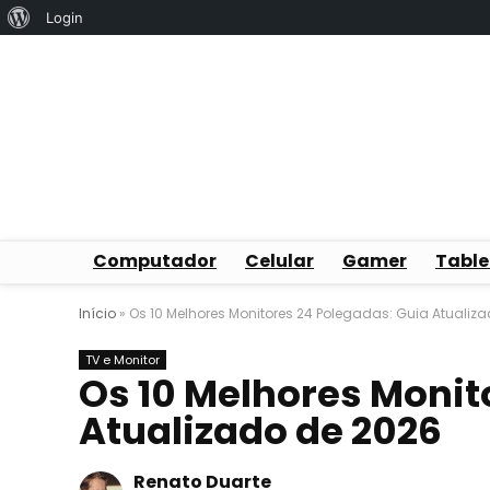
Sobre
Login
o
WordPress
Computador
Celular
Gamer
Table
Início
»
Os 10 Melhores Monitores 24 Polegadas: Guia Atualiz
TV e Monitor
Os 10 Melhores Monit
Atualizado de 2026
Renato Duarte