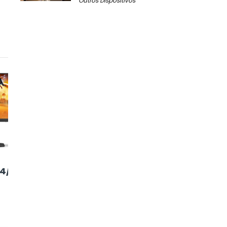
Outros Dispositivos
5
6
4/P
Mancer Horizon
Samsung
Z2
Odyssey G30