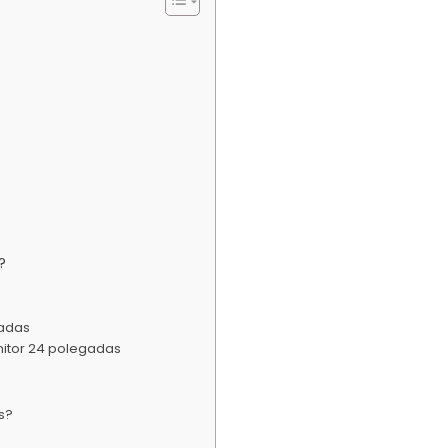
?
gadas
nitor 24 polegadas
s?