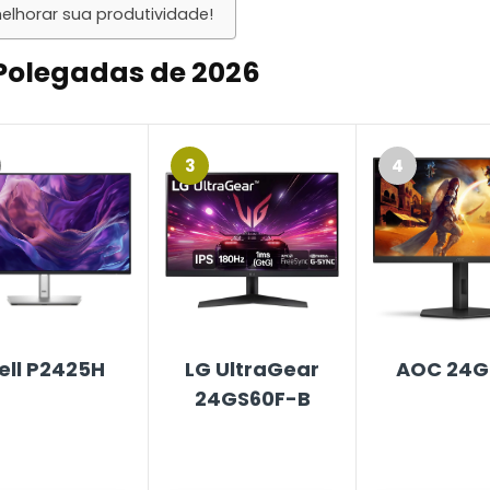
elhorar sua produtividade!
Polegadas de 2026
3
4
ell P2425H
LG UltraGear
AOC 24G
24GS60F-B