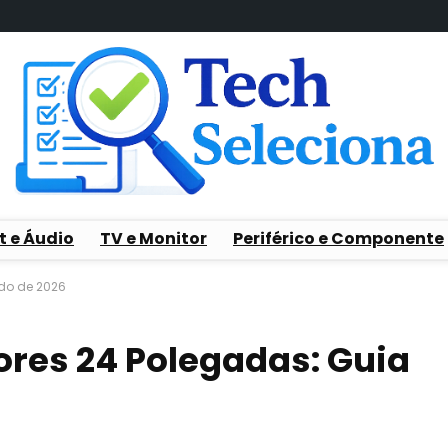
t e Áudio
TV e Monitor
Periférico e Componente
ado de 2026
ores 24 Polegadas: Guia