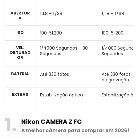
ABERTUR
f;1.8 – f/38
f;1.8 – f/68
A
ISO
100-51.200
100-51.200
VEL.
1/4000 Segundos – 30
1/4000 Segundos
OBTURAD
Segundos
Segundos
OR
BATERIA
Até 330 fotos
Até 330 fotos, 75
de gravação
EXTRAS
Estabilização óptica
Estabilização óp
1
Nikon CAMERA Z FC
A melhor câmera para comprar em 2026!