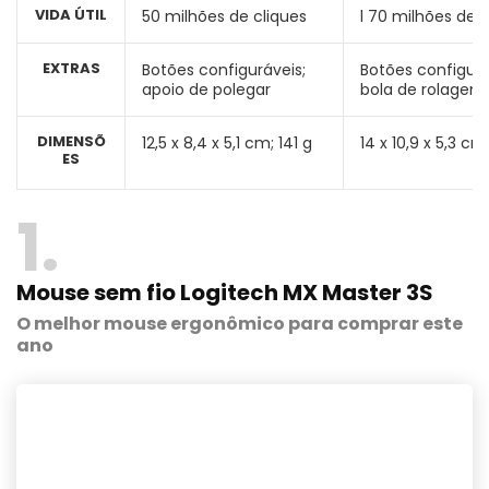
VIDA ÚTIL
50 milhões de cliques
l 70 milhões de c
EXTRAS
Botões configuráveis;
Botões configurá
apoio de polegar
bola de rolagem
DIMENSÕ
12,5 x 8,4 x 5,1 cm; 141 g
14 x 10,9 x 5,3 cm
ES
1
Mouse sem fio Logitech MX Master 3S
O melhor mouse ergonômico para comprar este
ano