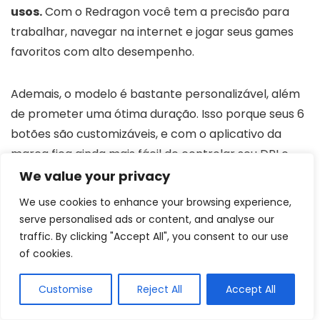
usos.
Com o Redragon você tem a precisão para
trabalhar, navegar na internet e jogar seus games
favoritos com alto desempenho.
Ademais, o modelo é bastante personalizável, além
de prometer uma ótima duração. Isso porque seus 6
botões são customizáveis, e com o aplicativo da
marca fica ainda mais fácil de controlar seu DPI e
até criar perfis de uso. Quanto à durabilidade,
sua
We value your privacy
vida útil de até 10 milhões de cliques vai garantir
We use cookies to enhance your browsing experience,
que a sua diversão dure ao máximo.
serve personalised ads or content, and analyse our
traffic. By clicking "Accept All", you consent to our use
of cookies.
O mouse gamer Redragon Griffin é um periférico
desenvolvido para oferecer desempenho
Customise
Reject All
Accept All
equilibrado, precisão e conforto tanto em jogos
quanto no uso diário no computador. Seu design