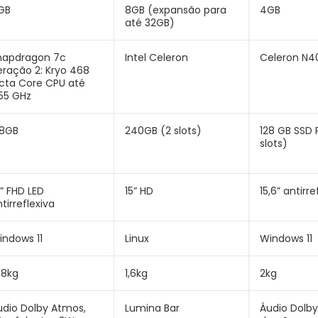
GB
8GB (expansão para
4GB
até 32GB)
napdragon 7c
Intel Celeron
Celeron N4
eração 2: Kryo 468
cta Core CPU até
.55 GHz
28GB
240GB (2 slots)
128 GB SSD 
slots)
” FHD LED
15” HD
15,6” antirre
tirreflexiva
indows 11
Linux
Windows 11
38kg
1,6kg
2kg
udio Dolby Atmos,
Lumina Bar
Áudio Dolby