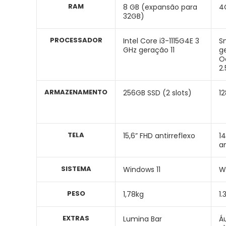
RAM
8 GB (expansão para
4
32GB)
PROCESSADOR
Intel ‎Core i3-1115G4E ‎3
S
GHz geração 11
g
O
2
ARMAZENAMENTO
256GB SSD (2 slots)
1
TELA
15,6” FHD antirreflexo
14
an
SISTEMA
Windows 11
W
PESO
1,78kg
1.
EXTRAS
Lumina Bar
Á