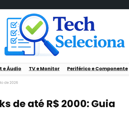
t e Áudio
TV e Monitor
Periférico e Componente
do de 2026
s de até R$ 2000: Guia