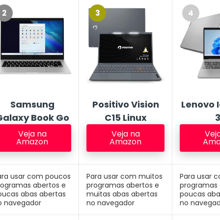
2
3
4
Samsung
Positivo Vision
Lenovo 
Galaxy Book Go
C15 Linux
3
Veja na
Veja na
Vej
Amazon
Amazon
Ama
ara usar com poucos
Para usar com muitos
Para usar 
rogramas abertos e
programas abertos e
programas 
oucas abas abertas
muitas abas abertas
poucas aba
o navegador
no navegador
no navegad