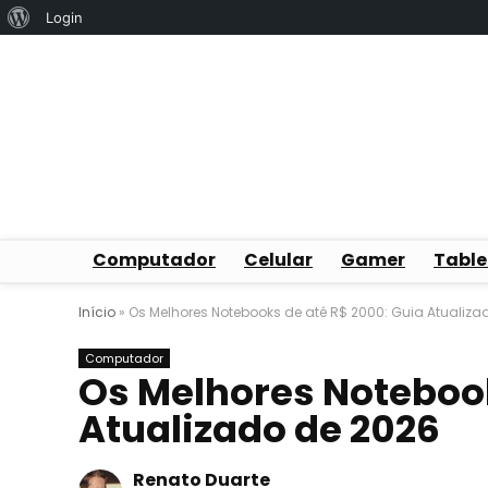
Sobre
Login
o
WordPress
Computador
Celular
Gamer
Table
Início
»
Os Melhores Notebooks de até R$ 2000: Guia Atualiza
Computador
Os Melhores Notebook
Atualizado de 2026
Renato Duarte