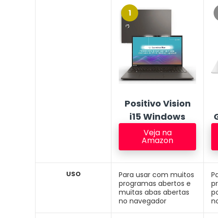
1
Positivo Vision
i15 Windows
Veja na
Amazon
USO
Para usar com muitos
P
programas abertos e
p
muitas abas abertas
p
no navegador
n