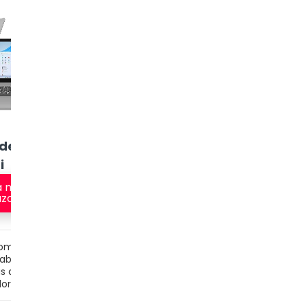
5
6
IdeaPad
Notebook
Ultra
Acer A314-35-
i
W11 Home
C393
a na
Veja na
Veja na
zon
Amazon
Amazon
com poucos
Para usar com poucos
Para usar com pouc
abertos e
programas abertos e
programas abertos e
s abertas
poucas abas abertas
poucas abas abertas
or
no navegador
no navegador