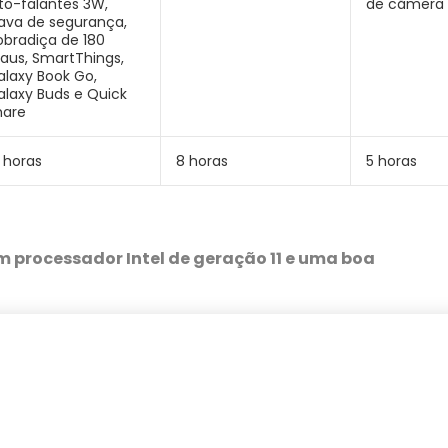
lto-falantes 3W,
de cãmera
rava de segurança,
obradiça de 180
raus, SmartThings,
alaxy Book Go,
alaxy Buds e Quick
hare
 horas
8 horas
5 horas
 processador Intel de geração 11 e uma boa