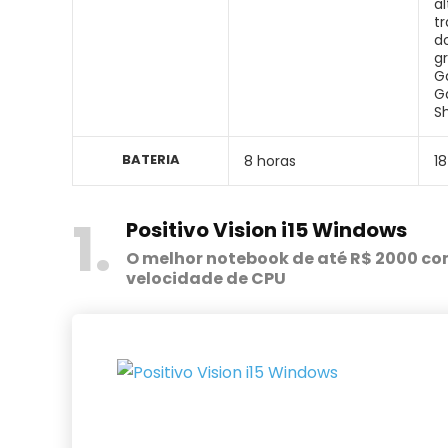
a
t
d
g
G
G
S
BATERIA
8 horas
18
1
Positivo Vision i15 Windows
O melhor notebook de até R$ 2000 com
velocidade de CPU