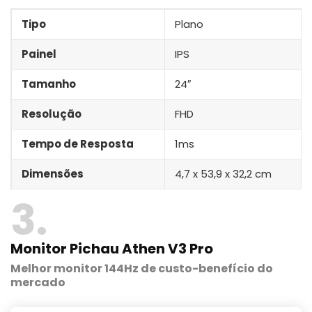
Tipo
Plano
Painel
IPS
Tamanho
24″
Resolução
FHD
Tempo de Resposta
1ms
Dimensões
4,7 x 53,9 x 32,2 cm
3
Monitor Pichau Athen V3 Pro
Melhor monitor 144Hz de custo-benefício do
mercado