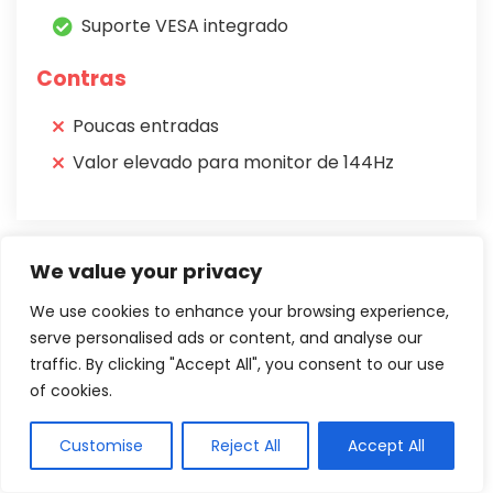
Suporte VESA integrado
Contras
Poucas entradas
Valor elevado para monitor de 144Hz
O Monitor Portátil UPERFECT foi colocado em nosso
We value your privacy
ranking por ser a melhor opção com portabilidade
We use cookies to enhance your browsing experience,
em monitores de 144Hz, ele é
ideal para usuários
serve personalised ads or content, and analyse our
que não possuem muito espaço em seu setup ou
traffic. By clicking "Accept All", you consent to our use
precisam de um monitor com portabilidade
.
of cookies.
Customise
Reject All
Accept All
E apesar de ser um modelo pensando mais para
gamers, o monitor portátil da UPERFECT
acaba