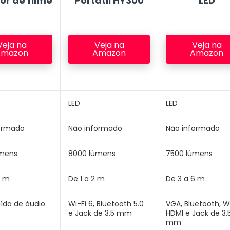
or de filme
Portatil
HY300
LED
Veja na
Veja na
Veja na
Amazon
Amazon
Amazon
LED
LED
ormado
Não informado
Não informado
úmens
8000 lúmens
7500 lúmens
6 m
De 1 a 2 m
De 3 a 6 m
aída de áudio
Wi-Fi 6, Bluetooth 5.0
VGA, Bluetooth, Wi
e Jack de 3,5 mm
HDMI e Jack de 3,
mm