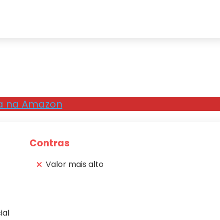
a na Amazon
Contras
Valor mais alto
ial