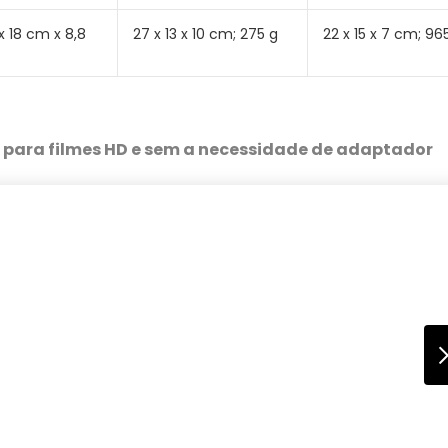
 x 18 cm x 8,8
‎27 x 13 x 10 cm; 275 g
‎22 x 15 x 7 cm; 96
 para filmes HD e sem a necessidade de adaptador