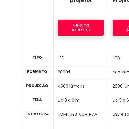
projetor
Projet
Veja na
Amazon
TIPO
LED
LCD
FORMATO
2000:1
Não inf
PROJEÇÃO
4500 lúmens
2000 l
TELA
De 3 a 6 m
De 3 a 
ESTRUTURA
HDMI, USB, VGA e AV
USB e s