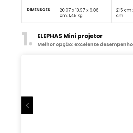
DIMENSÕES
20.07 x 13.97 x 6.86
‎21,5 cm
cm; 1,48 kg
cm
1
ELEPHAS Mini projetor
Melhor opção: excelente desempenho