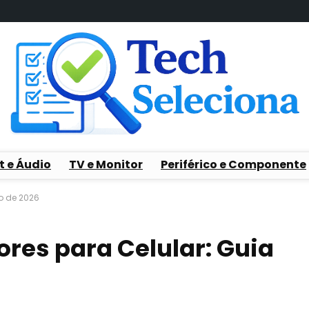
t e Áudio
TV e Monitor
Periférico e Componente
do de 2026
ores para Celular: Guia