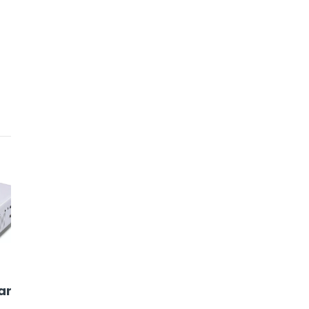
5
6
art
Wanbo X1 OSD
Projetor
Hamy