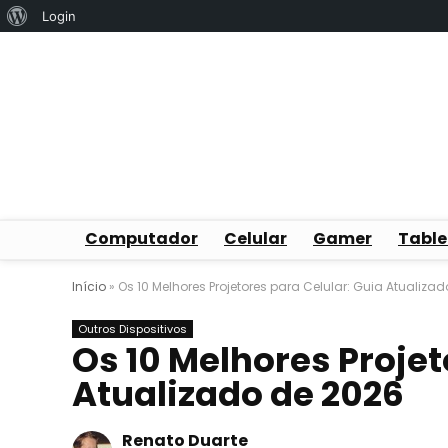
Sobre
Login
o
WordPress
Computador
Celular
Gamer
Table
Início
»
Os 10 Melhores Projetores para Celular: Guia Atualiza
Outros Dispositivos
Os 10 Melhores Projet
Atualizado de 2026
Renato Duarte