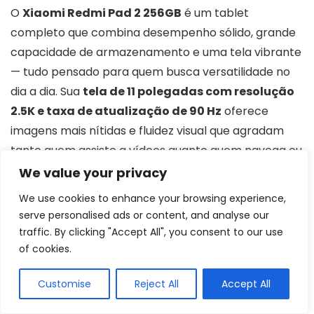
O
Xiaomi Redmi Pad 2 256GB
é um tablet
completo que combina desempenho sólido, grande
capacidade de armazenamento e uma tela vibrante
— tudo pensado para quem busca versatilidade no
dia a dia. Sua
tela de 11 polegadas com resolução
2.5K e taxa de atualização de 90 Hz
oferece
imagens mais nítidas e fluidez visual que agradam
tanto quem assiste a vídeos quanto quem navega ou
trabalha com documentos.
We value your privacy
We use cookies to enhance your browsing experience,
Sob o capô, o tablet conta com um
processador
serve personalised ads or content, and analyse our
MediaTek Helio G100 Ultra octa-core
e
8 GB de
traffic. By clicking "Accept All", you consent to our use
of cookies.
RAM
, garantindo respostas rápidas em tarefas
multitarefa, streaming e apps do cotidiano. Os
256
Customise
Reject All
Accept All
GB de armazenamento interno
permitem guardar
filmes, fotos, jogos e aplicativos sem preocupação, e