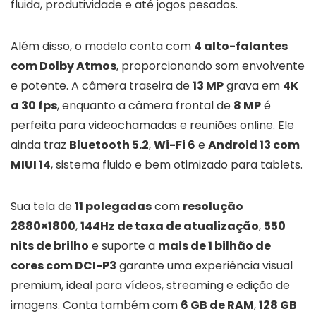
fluida, produtividade e até jogos pesados.
Além disso, o modelo conta com
4 alto-falantes
com Dolby Atmos
, proporcionando som envolvente
e potente. A câmera traseira de
13 MP
grava em
4K
a 30 fps
, enquanto a câmera frontal de
8 MP
é
perfeita para videochamadas e reuniões online. Ele
ainda traz
Bluetooth 5.2
,
Wi-Fi 6
e
Android 13 com
MIUI 14
, sistema fluido e bem otimizado para tablets.
Sua tela de
11 polegadas
com
resolução
2880×1800
,
144Hz de taxa de atualização
,
550
nits de brilho
e suporte a
mais de 1 bilhão de
cores com DCI-P3
garante uma experiência visual
premium, ideal para vídeos, streaming e edição de
imagens. Conta também com
6 GB de RAM
,
128 GB