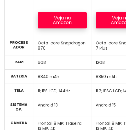
Veja na
Veja na
Amazon
Amazon
PROCESS
Octa-core Snapdragon
Octa-core Snap
ADOR
870
7 Plus
RAM
6GB
12GB
BATERIA
8840 mAh
8850 mAh
TELA
11; IPS LCD; 144Hz
11.2; IPSC LCD; 14
SISTEMA
Android 13
Android 15
OP.
CÂMERA
Frontal: 8 MP; Traseira:
Frontal: 8 MP; Tra
13 MP; 4K
13 MP; 4K