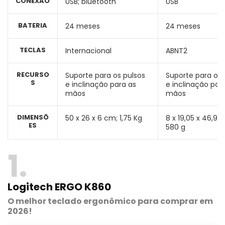
CONEXÃO
USB; bluetooth
USB
BATERIA
24 meses
24 meses
TECLAS
Internacional
ABNT2
RECURSO
Suporte para os pulsos
Suporte para os 
S
e inclinação para as
e inclinação par
mãos
mãos
DIMENSÕ
50 x 26 x 6 cm; 1,75 Kg
‎8 x 19,05 x 46,99
ES
580 g
1
Logitech ERGO K860
O melhor teclado ergonômico para comprar em
2026!