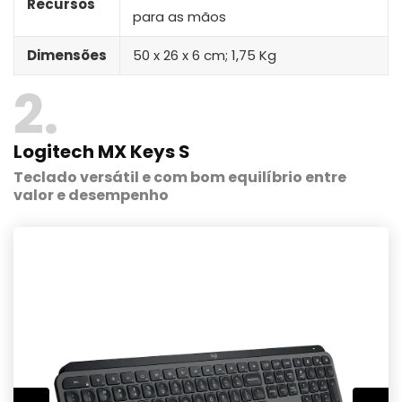
Recursos
para as mãos
Dimensões
‎50 x 26 x 6 cm; 1,75 Kg
2
Logitech MX Keys S
Teclado versátil e com bom equilíbrio entre
valor e desempenho