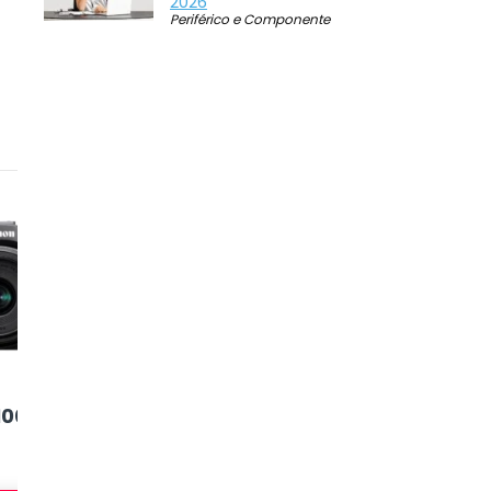
2026
Periférico e Componente
5
6
100
EOS 2000D
EOS Rebel SL3