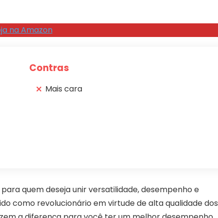
ja na Amazon
Contras
Mais cara
para quem deseja unir versatilidade, desempenho e
ido como revolucionário em virtude de alta qualidade dos
azem a diferença para você ter um melhor desempenho