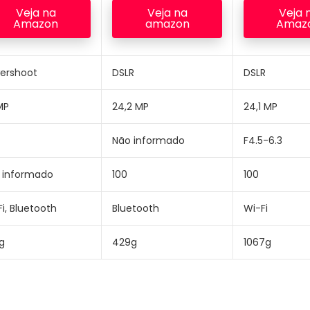
Veja na
Veja na
Veja 
Amazon
amazon
Amaz
ershoot
DSLR
DSLR
MP
24,2 MP
24,1 MP
Não informado
F4.5-6.3
 informado
100
100
i, Bluetooth
Bluetooth
Wi-Fi
g
429g
1067g