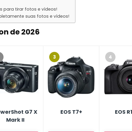
 para tirar fotos e vídeos!
letamente suas fotos e vídeos!
on de 202
6
3
4
werShot G7 X
EOS T7+
EOS R
Mark II