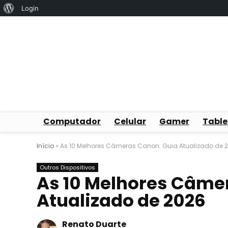
Sobre
Login
o
WordPress
Computador
Celular
Gamer
Table
Início
»
As 10 Melhores Câmeras Canon: Guia Atualizado de 
Outros Dispositivos
As 10 Melhores Câme
Atualizado de 2026
Renato Duarte