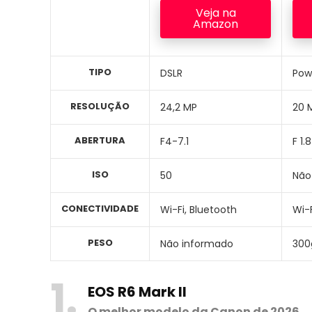
Veja na
Amazon
TIPO
DSLR
Pow
RESOLUÇÃO
24,2 MP
20 
ABERTURA
F4-7.1
F 1.8
ISO
50
Não
CONECTIVIDADE
Wi-Fi, Bluetooth
Wi-F
PESO
Não informado
300
1
EOS R6 Mark II
O melhor modelo da Canon de 2026
.