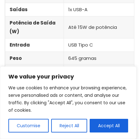
Saídas
1x USB-A
Potência de Saída
Até 15W de potência
(W)
Entrada
USB Tipo C
Peso
645 gramas
Tela digital indicando
Extras
We value your privacy
porcentagem de bateria
We use cookies to enhance your browsing experience,
6
serve personalised ads or content, and analyse our
Anker Zolo
traffic. By clicking "Accept All", you consent to our use
Modelo veloz e com uma linda tela
of cookies.
Customise
Reject All
Accept All