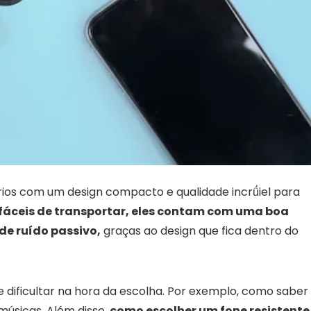
rios com um design compacto e qualidade incrǘiel para
fáceis de transportar, eles contam com uma boa
e ruído passivo,
graças ao design que fica dentro do
 dificultar na hora da escolha. Por exemplo, como saber
músicas. Além disso,
como escolher um fone resistente