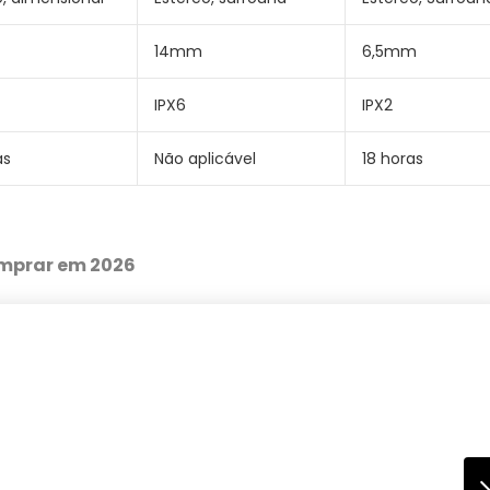
14mm
6,5mm
IPX6
IPX2
as
Não aplicável
18 horas
omprar em 2026