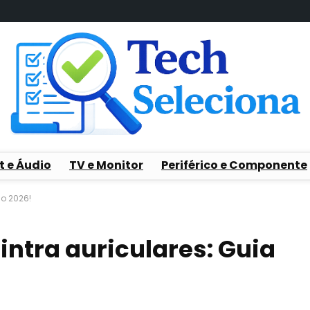
t e Áudio
TV e Monitor
Periférico e Componente
do 2026!
intra auriculares: Guia