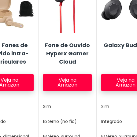
L Fones de
Fone de Ouvido
Galaxy Bud
ido intra-
Hyperx Gamer
riculares
Cloud
Veja na
Veja na
Veja na
Amazon
Amazon
Amazon
Sim
Sim
ado
Externo (no fio)
Integrado
o, dimensional
Estéreo, surround
Estéreo, Surroun