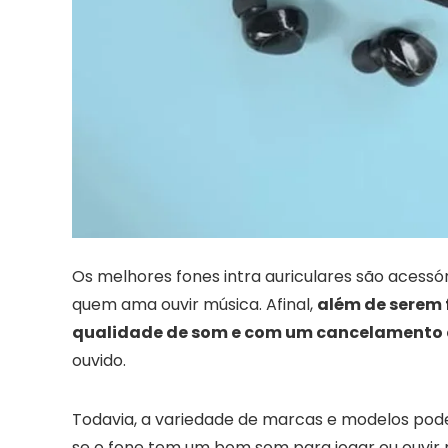
Os melhores fones intra auriculares são acessó
quem ama ouvir música. Afinal,
além de serem 
qualidade de som e com um cancelamento d
ouvido.
Todavia, a variedade de marcas e modelos pode
se o fone tem um bom som para jogar ou ouvir 