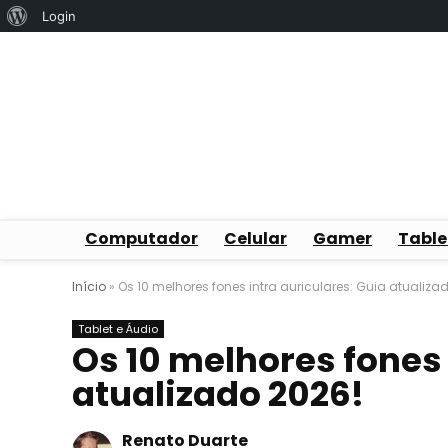
Sobre
Login
o
WordPress
Computador
Celular
Gamer
Table
Início
»
Os 10 melhores fones intra auriculares: Guia atualiza
Tablet e Áudio
Os 10 melhores fones 
atualizado 2026!
Renato Duarte