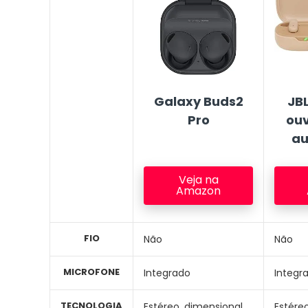
Galaxy Buds2
JB
Pro
ouv
au
Veja na
Amazon
FIO
Não
Não
MICROFONE
Integrado
Integr
TECNOLOGIA
Estéreo, dimensional
Estére