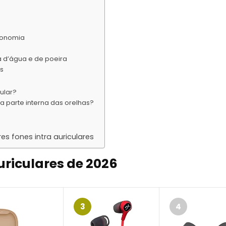
utonomia
a d’água e de poeira
as
cular?
a parte interna das orelhas?
 fones intra auriculares
uriculares de 2026
3
4