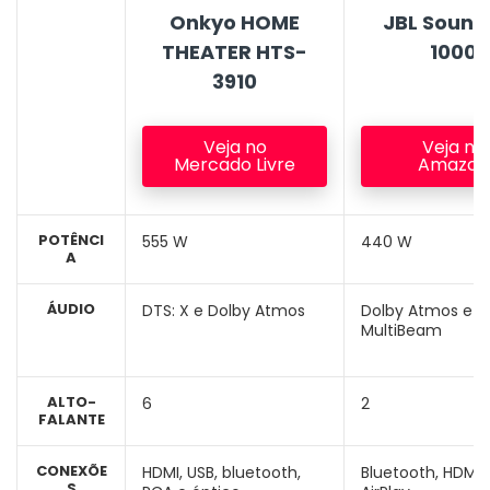
Onkyo HOME
JBL Sound
THEATER HTS-
1000
3910
Veja no
Veja na
Mercado Livre
Amazon
POTÊNCI
555 W
440 W
A
ÁUDIO
DTS: X e Dolby Atmos
Dolby Atmos e
MultiBeam
ALTO-
6
2
FALANTE
CONEXÕE
‎‎‎HDMI, USB, bluetooth,
Bluetooth, HDMI 
S