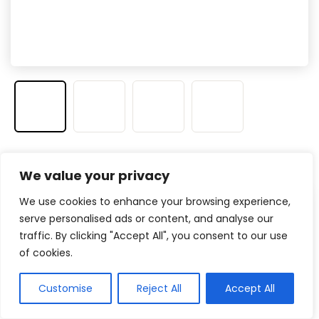
Veja na Amazon
We value your privacy
We use cookies to enhance your browsing experience,
Prós
serve personalised ads or content, and analyse our
traffic. By clicking "Accept All", you consent to our use
Drivers de gama completa de 2,75″
of cookies.
Inclui barra de som
Tweeters de suspensão de viagem linear
Customise
Reject All
Accept All
(LTS)