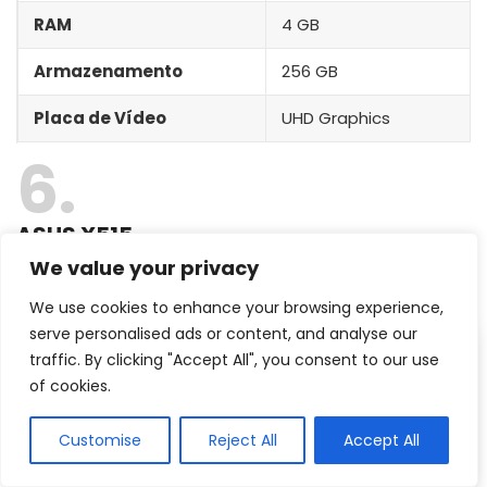
RAM
4 GB
Armazenamento
256 GB
Placa de Vídeo
UHD Graphics
6
ASUS X515
Design ergonômico e sistema de ventilação
We value your privacy
otimizado
We use cookies to enhance your browsing experience,
serve personalised ads or content, and analyse our
traffic. By clicking "Accept All", you consent to our use
of cookies.
Customise
Reject All
Accept All