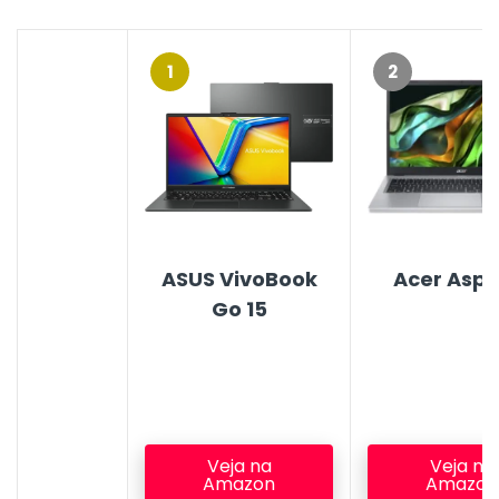
1
2
ASUS VivoBook
Acer Aspir
Go 15
Veja na
Veja na
Amazon
Amazon