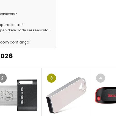
sensíveis?
 operacionais?
pen drive pode ser reescrito?
s com confiança!
2026
2
3
4