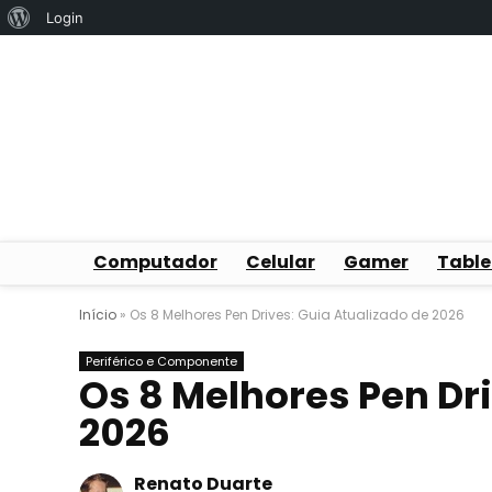
Sobre
Login
o
WordPress
Computador
Celular
Gamer
Table
Início
»
Os 8 Melhores Pen Drives: Guia Atualizado de 2026
Periférico e Componente
Os 8 Melhores Pen Dri
2026
Renato Duarte