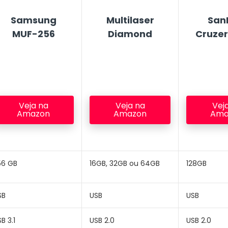
Samsung
Multilaser
San
MUF-256
Diamond
Cruzer
Veja na
Veja na
Vej
Amazon
Amazon
Ama
56 GB
16GB, 32GB ou 64GB
128GB
SB
USB
USB
B 3.1
USB 2.0
USB 2.0