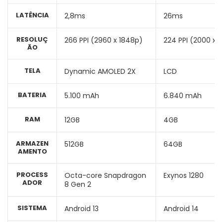
LATÊNCIA
2,8ms
26ms
RESOLUÇ
266 PPI (2960 x 1848p)
224 PPI (2000 x 
ÃO
TELA
Dynamic AMOLED 2X
LCD
BATERIA
5.100 mAh
6.840 mAh
RAM
12GB
4GB
ARMAZEN
512GB
64GB
AMENTO
PROCESS
Octa-core Snapdragon
Exynos 1280
ADOR
8 Gen 2
SISTEMA
Android 13
Android 14