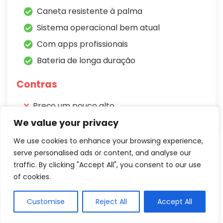
Caneta resistente à palma
Sistema operacional bem atual
Com apps profissionais
Bateria de longa duração
Contras
Preço um pouco alto
We value your privacy
We use cookies to enhance your browsing experience,
Se você busca um tablet para tarefas escolares, o
serve personalised ads or content, and analyse our
traffic. By clicking "Accept All", you consent to our use
Galaxy Tab S9 FE
é um tablet que se destaca por
of cookies.
combinar
desempenho, portabilidade e
qualidade de imagem
, oferecendo uma
Customise
Reject All
Accept All
experiência digital completa para estudos, trabalho