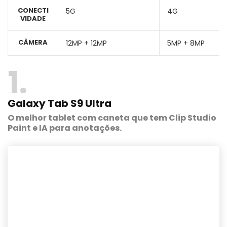
CONECTI
5G
4G
VIDADE
CÂMERA
12MP + 12MP
5MP + 8MP
1
Galaxy Tab S9 Ultra
O melhor tablet com caneta que tem Clip Studio
Paint e IA para anotações.