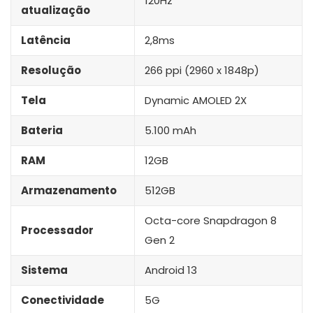
120Hz
atualização
Latência
2,8ms
Resolução
266 ppi (2960 x 1848p)
Tela
Dynamic AMOLED 2X
Bateria
5.100 mAh
RAM
12GB
Armazenamento
512GB
Octa-core Snapdragon 8
Processador
Gen 2
Sistema
Android 13
Conectividade
5G