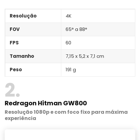
Resolução
4K
FOV
65° a 88°
FPS
60
Tamanho
‎7,15 x 5,2 x 7,1 cm
Peso
191 g
2
Redragon Hitman
GW800
Resolução 1080p e com foco fixo para máxima
experiência