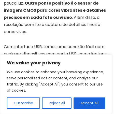
pouca luz.
Outro ponto positivo é o sensor de
imagem CMOS para cores vibrantes e detalhes
precisos em cada foto ou vídeo
. Além disso, a
resolução permite a captura de detalhes finos e
cores vivas.
Com interface USB, temos uma conexão fácil com
qualquer dispositivos com porta USB, como laptops
ou desktops.
O microfone é integrado para
We value your privacy
comunicação clara e tem formato de saída
We use cookies to enhance your browsing experience,
MJPG/YUY2
. Por fim, temos bom comprimento do
serve personalised ads or content, and analyse our
cabo com 140 centímetros para que o usuário não
traffic. By clicking "Accept All", you consent to our use
fique limitado com a distância.
of cookies.
Customise
Reject All
Accept All
Com captura em alta definição, essa câmera
proporciona imagens mais claras e bem definidas,