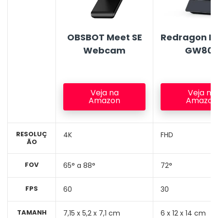
OBSBOT Meet SE
Redragon H
Webcam
GW80
Veja na
Veja na
Amazon
Amazon
RESOLUÇ
4K
FHD
ÃO
FOV
65° a 88°
72°
FPS
60
30
TAMANH
‎‎7,15 x 5,2 x 7,1 cm
‎6 x 12 x 14 cm