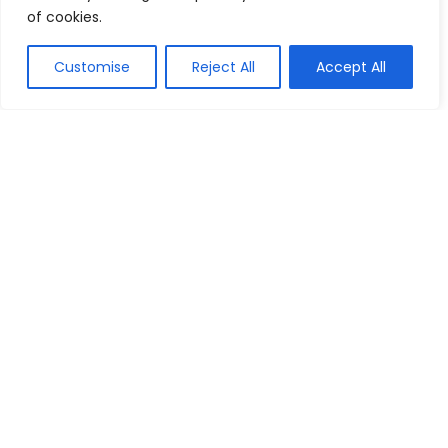
of cookies.
Artigos Populares
Customise
Reject All
Accept All
Os 8 melhores Notebooks de até R$ 3500:
Guia Atualizado de 2026
Computador
As 10 Melhores Câmeras para Gravar
Vídeos: Guia Atualizado de 2026
Outros Dispositivos
Os 10 Melhores Notebooks de 14
Polegadas: Guia Atualizado 2026!
Computador
As 10 Melhores Placas Mãe para PC
Gamer: Guia Atualizado de 2026
Gamer