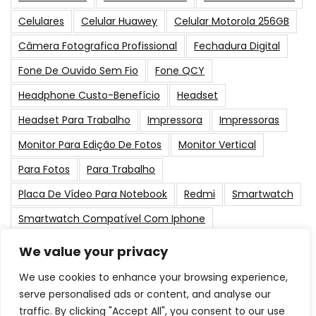
Celulares
Celular Huawey
Celular Motorola 256GB
Câmera Fotografica Profissional
Fechadura Digital
Fone De Ouvido Sem Fio
Fone QCY
Headphone Custo-Benefício
Headset
Headset Para Trabalho
Impressora
Impressoras
Monitor Para Edição De Fotos
Monitor Vertical
Para Fotos
Para Trabalho
Placa De Vídeo Para Notebook
Redmi
Smartwatch
Smartwatch Compatível Com Iphone
Smartwatch Infantil
Smartwatch Para Natação
We value your privacy
Tablet Xiaomi
Tela Grande
Webcam
We use cookies to enhance your browsing experience,
Webcam Para Live
Xiaomi
serve personalised ads or content, and analyse our
traffic. By clicking "Accept All", you consent to our use