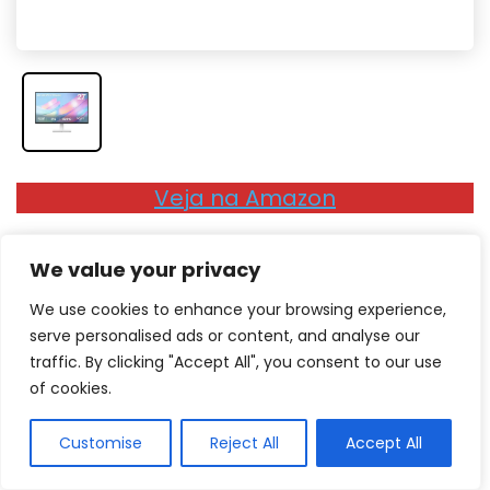
Veja na Amazon
We value your privacy
Prós
We use cookies to enhance your browsing experience,
Bom design
serve personalised ads or content, and analyse our
UHD
traffic. By clicking "Accept All", you consent to our use
of cookies.
HDR
Contras
Customise
Reject All
Accept All