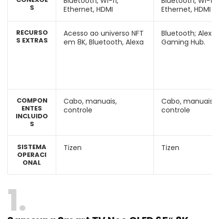
Bluetooth, Wi-fi,
‎Bluetooth, Wi-fi,
S
Ethernet, HDMI
Ethernet, HDMI
RECURSO
Acesso ao universo NFT
Bluetooth; Alexa;
S EXTRAS
em 8K, Bluetooth, Alexa
Gaming Hub.
COMPON
Cabo, manuais,
Cabo, manuais,
ENTES
controle
controle
INCLUIDO
S
SISTEMA
‎Tizen
Tizen
OPERACI
ONAL
1