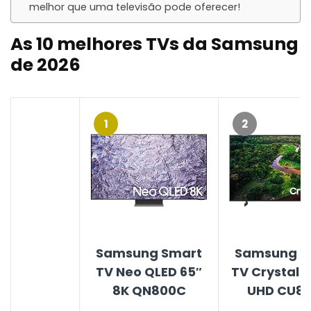
melhor que uma televisão pode oferecer!
As
10 melhores TVs da Samsung
de 202
6
1
2
Samsung Smart
Samsung S
TV Neo QLED 65″
TV Crystal 
8K QN800C
UHD CU8