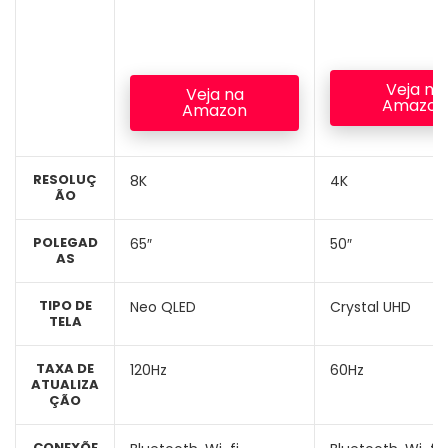
Veja na
Veja na
Amazon
Amazon
RESOLUÇ
8K
4K
ÃO
POLEGAD
65″
50″
AS
TIPO DE
Neo QLED
Crystal UHD
TELA
TAXA DE
120Hz
60Hz
ATUALIZA
ÇÃO
CONEXÕE